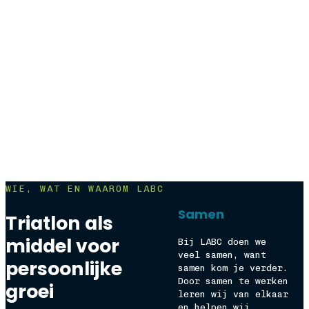
WIE, WAT EN WAAROM LABC
Samen
Triatlon als
middel voor
Bij LABC doen we
veel samen, want
persoonlijke
samen kom je verder.
Door samen te werken
groei
leren wij van elkaar
en helpen wij