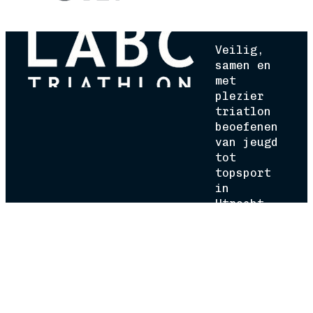
Volg 
Volg 
Volg 
Veilig,
samen en
met
plezier
triatlon
beoefenen
van jeugd
tot
topsport
in
Utrecht.
Navigatie
Atleten
Over LABC
Staf